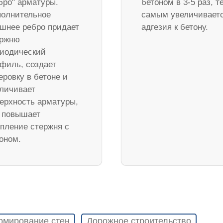
бро" арматуры.
бетоном в 3-5 раз, т
олнительное
самым увеличивает
шнее ребро придает
адгезия к бетону.
ержню
иодический
филь, создает
еровку в бетоне и
личивает
ерхность арматуры,
 повышает
пление стержня с
оном.
рмирование стен
Дорожное строительство