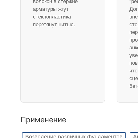
волокон в стержне
"ре
арматуры жгут
Доп
стеклопластика
вне
перетянут нитью.
ст
пер
про
анк
уве
пов
что
сце
бет
Применение
Возведение различных фундаментов
А