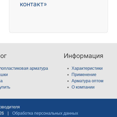
контакт»
ог
Информация
лопластиковая арматура
Характеристики
ышки
Применение
а
Арматура оптом
купить
О компании
изводителя
026
|
Обработка персональных данных