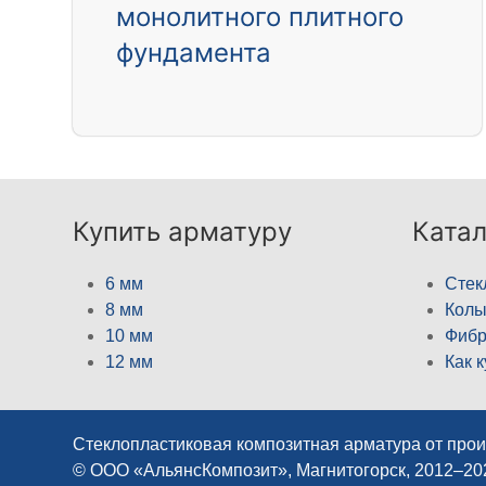
монолитного плитного
фундамента
Купить арматуру
Катал
6 мм
Стек
8 мм
Кол
10 мм
Фибр
12 мм
Как 
Стеклопластиковая композитная арматура от про
© ООО «АльянсКомпозит», Магнитогорск, 2012–2