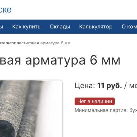
ске
ы
Как купить
Склады
Калькулятор
О ко
азальтопластиковая арматура 6 мм
вая арматура 6 мм
Цена:
11 руб.
/ м
Нет в наличии
Минимальная партия: бух