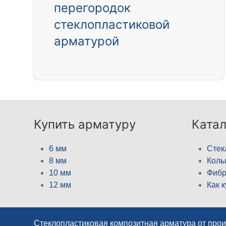
перегородок
стеклопластиковой
арматурой
Купить арматуру
Катал
6 мм
Стек
8 мм
Кол
10 мм
Фибр
12 мм
Как 
Стеклопластиковая композитная арматура от про