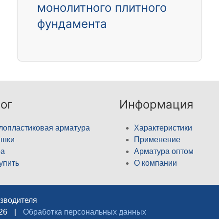
монолитного плитного
фундамента
ог
Информация
лопластиковая арматура
Характеристики
ышки
Применение
а
Арматура оптом
купить
О компании
изводителя
026
|
Обработка персональных данных