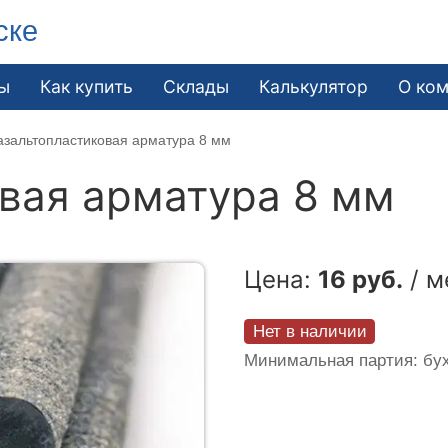
ске
ы
Как купить
Склады
Калькулятор
О ко
азальтопластиковая арматура 8 мм
вая арматура 8 мм
Цена:
16 руб.
/ м
Нет в наличии
Минимальная партия: бух