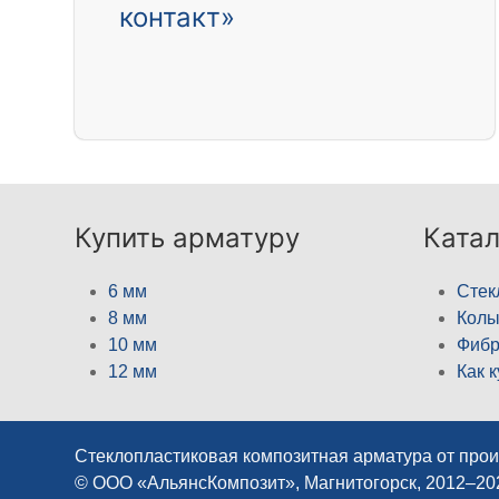
контакт»
Купить арматуру
Катал
6 мм
Стек
8 мм
Кол
10 мм
Фибр
12 мм
Как 
Стеклопластиковая композитная арматура от про
© ООО «АльянсКомпозит», Магнитогорск, 2012–2