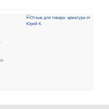
–
я
ез