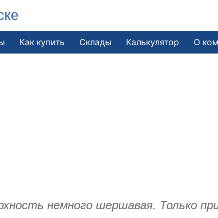
ске
ы
Как купить
Склады
Калькулятор
О ко
ерхность немного шершавая. Только пр