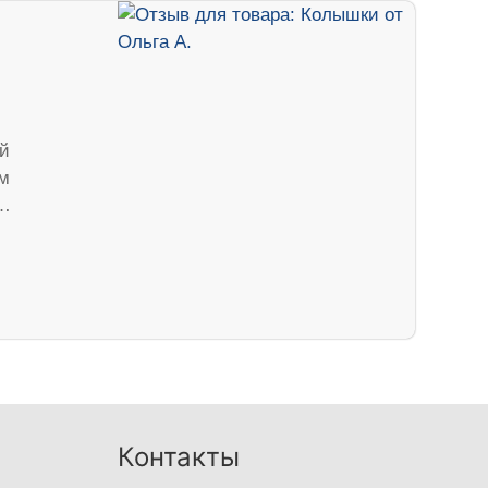
ый
ом
б…
Контакты