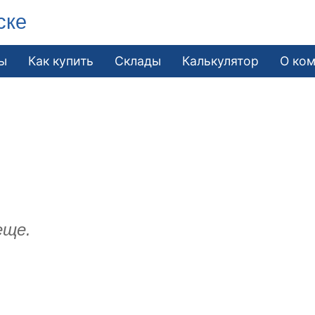
ске
ы
Как купить
Склады
Калькулятор
О ко
еще.