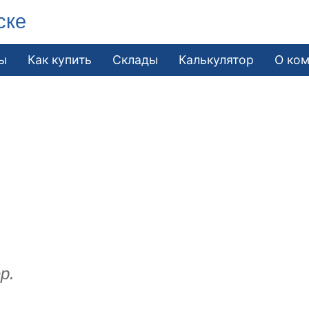
ске
ы
Как купить
Склады
Калькулятор
О ко
р.