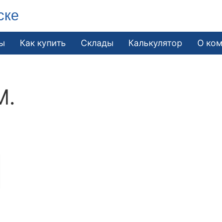
ске
ы
Как купить
Склады
Калькулятор
О ко
М.