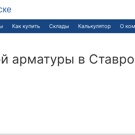
ске
ы
Как купить
Склады
Калькулятор
О ко
й арматуры в Ставр