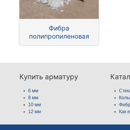
Фибра
полипропиленовая
Купить арматуру
Катал
6 мм
Стек
8 мм
Кол
10 мм
Фибр
12 мм
Как 