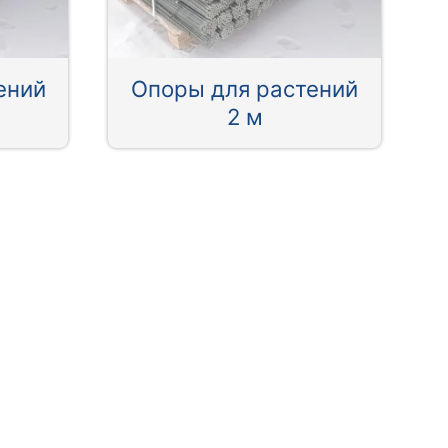
ений
Опоры для растений
2 м