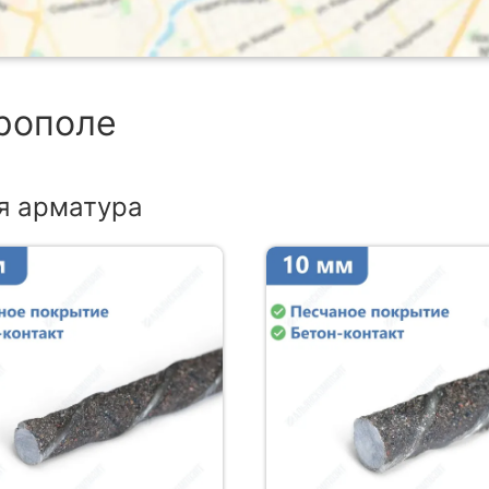
врополе
я арматура