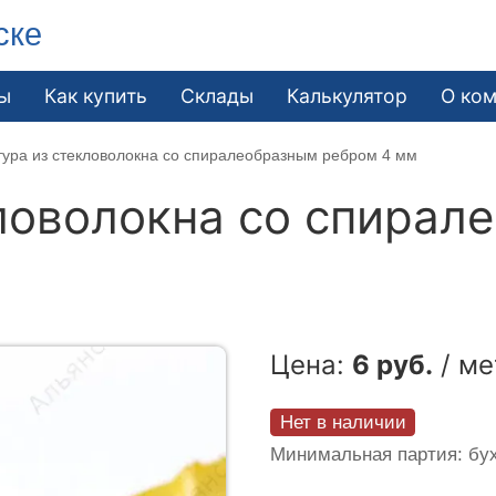
ске
ы
Как купить
Склады
Калькулятор
О ко
ура из стекловолокна со спиралеобразным ребром 4 мм
ловолокна со спирал
Цена:
6 руб.
/ ме
Нет в наличии
Минимальная партия: бух