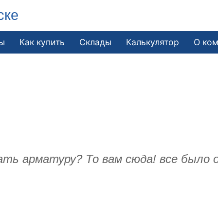
ске
ы
Как купить
Склады
Калькулятор
О ко
ать арматуру? То вам сюда! все было о